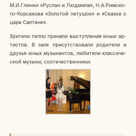
М.И.Глинки «Руслан и Люд­ми­ла», Н.А.Рим­ско­
го-Кор­са­ко­ва «Зо­ло­той пе­ту­шок» и «Сказка о
царе Сал­тане».
Зри­те­ли тепло при­ня­ли вы­ступ­ле­ния юных ар­
ти­стов. В зале при­сут­ство­ва­ли ро­ди­те­ли и
друзья юных му­зы­кан­тов, лю­би­те­ли клас­си­че­
ской музыки, со­оте­че­ствен­ни­ки.