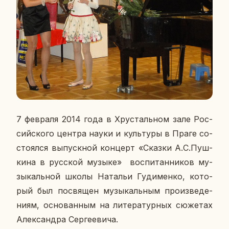
7 фев­ра­ля 2014 года в Хру­сталь­ном зале Рос­
сий­ско­го центра науки и куль­ту­ры в Праге со­
сто­ял­ся вы­пуск­ной
кон­церт «Сказки А.С.Пуш­
ки­на в рус­ской музыке» вос­пи­тан­ни­ков му­
зы­каль­ной школы На­та­льи Гу­ди­мен­ко, ко­то­
рый был по­свя­щен му­зы­каль­ным про­из­ве­де­
ни­ям, ос­но­ван­ным на ли­те­ра­тур­ных сю­же­тах
Алек­сандра Сер­ге­е­ви­ча.