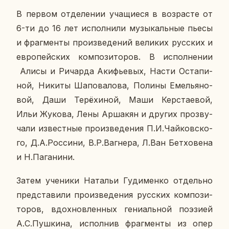
В первом от­де­ле­нии уча­щи­е­ся в воз­расте от
6-ти до 16 лет ис­пол­ни­ли му­зы­каль­ные пьесы
и фраг­мен­ты про­из­ве­де­ний ве­ли­ких рус­ских и
ев­ро­пей­ских ком­по­зи­то­ров. В ис­пол­не­нии
Алисы и Ричар­да Аки­фье­вых, Насти Оста­пи­
ной, Никиты Ша­по­ва­ло­ва, Полины Еме­лья­но­
вой, Даши Те­рё­хи­ной, Маши Кер­ста­е­вой,
Ильи Жукова, Лены Ар­ша­кян и других про­зву­
ча­ли из­вест­ные про­из­ве­де­ния П.И.Чай­ков­ско­
го, Д.А.Рос­си­ни, В.Р.Ва­г­не­ра, Л.Ван Бет­хо­ве­на
и Н.Па­га­ни­ни.
Затем уче­ни­ки На­та­льи Гу­ди­мен­ко от­дель­но
пред­ста­ви­ли про­из­ве­де­ния рус­ских ком­по­зи­
то­ров, вдох­нов­лен­ных ге­ни­аль­ной по­э­зи­ей
А.С.Пуш­ки­на, ис­пол­нив фраг­мен­ты из опер