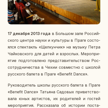
17 де­каб­ря 2013 года
в Боль­шом зале Рос­сий­
ско­го центра науки и куль­ту­ры в Праге со­сто­
ял­ся спек­такль «Щел­кун­чик» на музыку Петра
Чай­ков­ско­го для детей и взрос­лых. Ме­ро­при­
я­тие под­го­тов­ле­но пред­ста­ви­тель­ством Рос­
со­труд­ни­че­ства в Чехии сов­мест­но с школой
рус­ско­го балета в Праге «Benefit Dance».
Ру­ко­во­ди­тель школы рус­ско­го балета в Праге
«Benefit Dance» Та­тья­на Са­до­вых при­вет­ство­
ва­ла юных ар­ти­стов, их ро­ди­те­лей и гостей
ме­ро­при­я­тия. Рас­ска­за­ла об ис­то­рии по­ста­