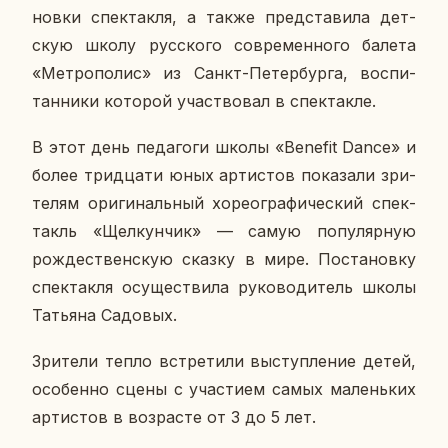
нов­ки спек­так­ля, а также пред­ста­ви­ла дет­
скую школу рус­ско­го со­вре­мен­но­го балета
«Мет­ро­по­лис» из Санкт-Пе­тер­бур­га, вос­пи­
тан­ни­ки ко­то­рой участ­во­вал в спек­так­ле.
В этот день пе­да­го­ги школы «Benefit Dance» и
более трид­ца­ти юных ар­ти­стов по­ка­за­ли зри­
те­лям ори­ги­наль­ный хо­рео­гра­фи­че­ский спек­
такль «Щел­кун­чик» — самую по­пу­ляр­ную
рож­де­ствен­скую сказку в мире. По­ста­нов­ку
спек­так­ля осу­ще­стви­ла ру­ко­во­ди­тель школы
Та­тья­на Са­до­вых.
Зри­те­ли тепло встре­ти­ли вы­ступ­ле­ние детей,
осо­бен­но сцены с уча­сти­ем самых ма­лень­ких
ар­ти­стов в воз­расте от 3 до 5 лет.