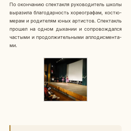
По окон­ча­нию спек­так­ля ру­ко­во­ди­тель школы
вы­ра­зи­ла бла­го­дар­ность хо­рео­гра­фам, ко­стю­
ме­рам и ро­ди­те­лям юных ар­ти­стов. Спек­такль
прошел на одном ды­ха­нии и со­про­вож­дал­ся
ча­сты­ми и про­дол­жи­тель­ны­ми ап­ло­дис­мен­та­
ми.