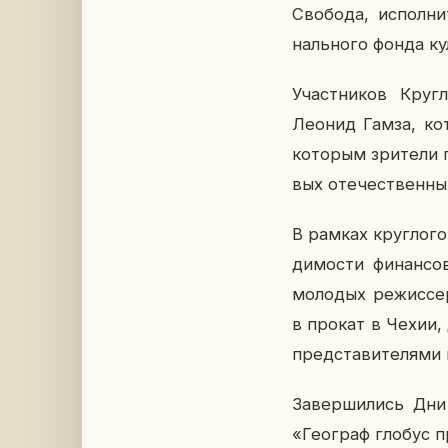
Сво­бо­да, ис­пол­н
наль­но­го фонда ку
Участ­ни­ков Круг­
Леонид Гамза, ко­т
ко­то­рым зри­те­ли
вых оте­че­ствен­ны
В рамках круг­ло­го 
ди­мо­сти фи­нан­со
мо­ло­дых ре­жис­се
в прокат в Чехии, д
пред­ста­ви­те­ля­ми
За­вер­ши­лись Дни
«Гео­граф глобус пр