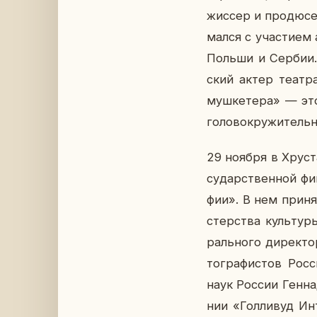
жис­сер и про­дю­с
мал­ся с уча­сти­ем
Польши и Сербии. М
ский актер театра 
муш­ке­те­ра» — эт
го­ло­во­кру­жи­тел
29 ноября в Хру­с
су­дар­ствен­ной фи­
фии». В нем при­ня­
стер­ства куль­ту­
раль­но­го ди­рек­т
то­гра­фи­стов Росс
наук России Ген­на­
нии «Гол­ли­вуд Ин