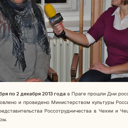
бря по 2 де­каб­ря 2013 года
в Праге прошли Дни рос­си
тов­ле­но и про­ве­де­но Ми­ни­стер­ством куль­ту­ры Рос­
д­ста­ви­тель­ства Рос­со­труд­ни­че­ства в Чехии и Чеш­
­ры.