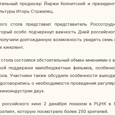
и­тель­ный про­дю­сер Йиржи Кол­нит­ский и пре­зи­дент
ль­ту­ры Игорь Стр­же­лец.
ло­го стола пред­ста­вил пред­ста­ви­тель Рос­со­труд
о­рый особо под­черк­нул важ­ность Дней рос­сий­ско­го
 по­лу­чи­ли дол­го­ждан­ную воз­мож­ность уви­деть семь 
х ки­но­лент.
стола со­сто­ял­ся об­сто­я­тель­ный обмен мне­ни­я­ми о 
­вой под­держ­ки ма­ло­бюд­жет­ных филь­мов, осо­бен­н
­ров. Участ­ни­ки также об­су­ди­ли осо­бен­но­сти выхода
о­го­во­ри­лись о необ­хо­ди­мо­сти про­ве­де­ния ре­гу­
 ки­но­ин­ду­стрии двух.
 рос­сий­ско­го кино 2 де­каб­ря по­ка­зом в РЦНК в 
опил», ко­то­рую по­смот­ре­ло более 250 зри­те­лей.