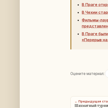
В Праге отк
В Чехии ста
Фильмы-лаур
представлен
В Праге был
«Перерыв на
Оцените материал:
← Предыдущая ста
Шахматный турни