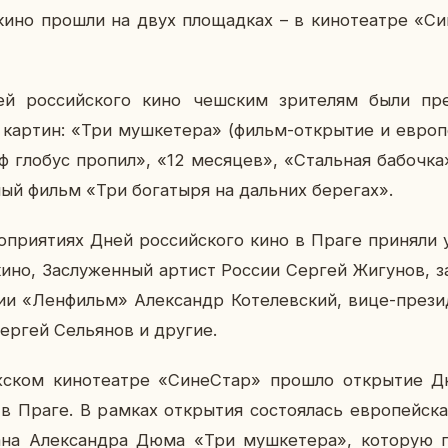
 кино прошли на двух пло­щад­ках – в ки­но­те­ат­ре «Си
й рос­сий­ско­го кино чеш­ским зри­те­лям были пре
картин: «Три муш­ке­те­ра» (фильм-от­кры­тие и ев­ро­п
 глобус пропил», «12 ме­ся­цев», «Сталь­ная ба­боч­
­ный фильм «Три бо­га­ты­ря на даль­них бе­ре­гах».
о­при­я­ти­ях Дней рос­сий­ско­го кино в Праге при­ня­ли 
кино, За­слу­жен­ный артист России Сергей Жи­гу­нов, за
­дии «Лен­фильм» Алек­сандр Ко­те­лев­ский, вице-пре­з
ергей Се­лья­нов и другие.
ком ки­но­те­ат­ре «Си­не­Стар» прошло от­кры­тие Дн
 в Праге. В рамках от­кры­тия со­сто­я­лась ев­ро­пей­с
ана Алек­сандра Дюма «Три муш­ке­те­ра», ко­то­рую 