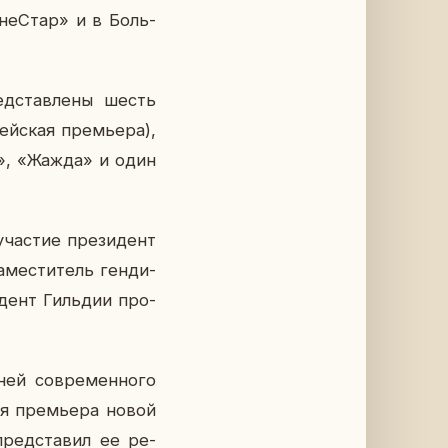
­не­Стар» и в Боль­
д­став­ле­ны шесть
ей­ская пре­мье­ра),
ка», «Жажда» и один
уча­стие пре­зи­дент
­ме­сти­тель ген­ди­
и­дент Гиль­дии про­
ей со­вре­мен­но­го
кая пре­мье­ра новой
пред­ста­вил ее ре­