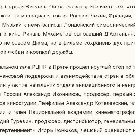
ер Сергей Жи­гу­нов. Он рас­ска­зал зри­те­лям о том, ч
 ак­те­ров и спе­ци­а­ли­стов из России, Чехии, Фран­ции,
узыку к нему за­пи­сал Лон­дон­ский сим­фо­ни­че­ский
и кино Риналь Му­ха­ме­тов сыг­рав­ший Д’Ар­та­нья­
о не совсем Дюма, но в фильме со­хра­не­ны дух при­кл
ь­ной любви и креп­кой дружбы.
таль­ном зале РЦНК в Праге прошел круг­лый стол по т
нан­со­вой под­держ­ки и вза­и­мо­дей­ствие стран в об­ла
ли уча­стие на­чаль­ник отдела ани­ма­ци­он­но­го и неиг­
ры России Алек­сандр Икон­ни­ков, про­дю­сер, первый за
о­ра ки­но­сту­дии Лен­фильм Алек­сандр Ко­те­лев­ский, 
ии и член На­ци­о­наль­ной ака­де­мии ки­не­ма­то­гра­фи
дий Гу­ре­вич, про­дю­сер, дис­три­бью­тор, ге­не­раль­ны
­тер­тей­н­мент» Игорь Ко­ню­ков, чеш­ский сце­на­рист