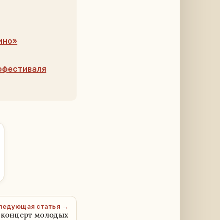
ино»
офестиваля
ледующая статья →
 концерт молодых