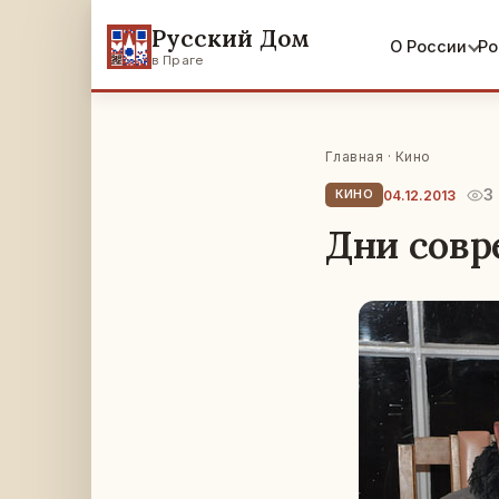
Русский Дом
О России
Ро
в Праге
Главная
·
Кино
3
04.12.2013
КИНО
Дни совр