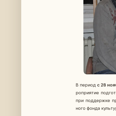
В период
с 28 ноя
ро­при­я­тие под­го­
при под­держ­ке пре
но­го фонда куль­ту