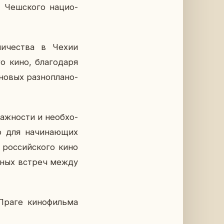
 Чеш­ско­го на­ци­о­
­ни­че­ства в Чехии
 кино, бла­го­да­ря
новых раз­но­пла­но­
важ­но­сти и необ­хо­
о для на­чи­на­ю­щих
 рос­сий­ско­го кино
ляр­ных встреч между
Праге ки­но­филь­ма