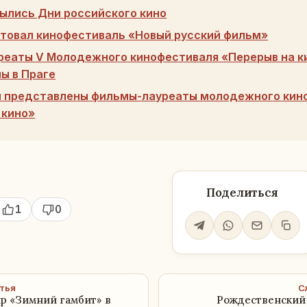
рылись Дни российского кино
ртовал кинофестиваль «Новый русский фильм»
еаты V Молодежного кинофестиваля «Перерыв на к
ы в Праге
и представлены фильмы-лауреаты молодежного кин
 кино»
Поделиться
1
0
тья
С
р «Зимний гамбит» в
Рождественский