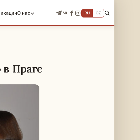
ликации
О нас
RU
CZ
 в Праге