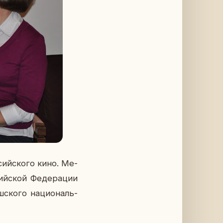
й­ско­го кино. Ме­
сий­ской Фе­де­ра­ции
ско­го на­ци­о­наль­