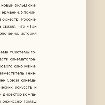
то новый фильм сни­
 Гер­ма­нии, Японии,
 ор­кестр. Рос­сий­
на сказал, что «Три
ю­че­ний, ис­то­рия
еме «Си­сте­мы го­
­сти ки­не­ма­то­гра­
ро­во­го кино Ми­ни­
­ме­сти­тель Ге­не­
член Союза ки­не­ма­
­че­ских ис­кусств и
й ди­рек­тор ком­па­
 и ре­жис­сер Томаш