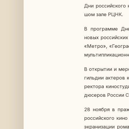
Дни рос­сий­ско­го
шом зале РЦНК.
В про­грам­ме Дне
новых рос­сий­ских 
«Метро», «Гео­граф
муль­ти­пли­ка­ци­он
В от­кры­тии и ме­р
гиль­дии ак­те­ров 
рек­то­ра ки­но­сту
дю­се­ров России С
28 ноября в праж­с
рос­сий­ско­го кино
экра­ни­за­ции ром