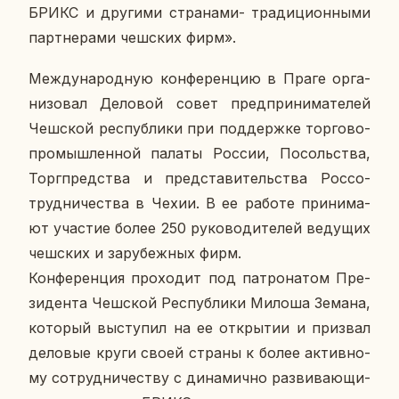
БРИКС и дру­ги­ми стра­на­ми- тра­ди­ци­он­ны­ми
парт­не­ра­ми чеш­ских фирм».
Меж­ду­на­род­ную кон­фе­рен­цию в Праге ор­га­
ни­зо­вал Де­ло­вой совет пред­при­ни­ма­те­лей
Чеш­ской рес­пуб­ли­ки при под­держ­ке тор­го­во-
про­мыш­лен­ной палаты России, По­соль­ства,
Торг­пред­ства и пред­ста­ви­тель­ства Рос­со­
труд­ни­че­ства в Чехии. В ее работе при­ни­ма­
ют уча­стие более 250 ру­ко­во­ди­те­лей ве­ду­щих
чеш­ских и за­ру­беж­ных фирм.
Кон­фе­рен­ция про­хо­дит под па­тро­на­том Пре­
зи­ден­та Чеш­ской Рес­пуб­ли­ки Милоша Земана,
ко­то­рый вы­сту­пил на ее от­кры­тии и при­звал
де­ло­вые круги своей страны к более ак­тив­но­
му со­труд­ни­че­ству с ди­на­мич­но раз­ви­ва­ю­щи­