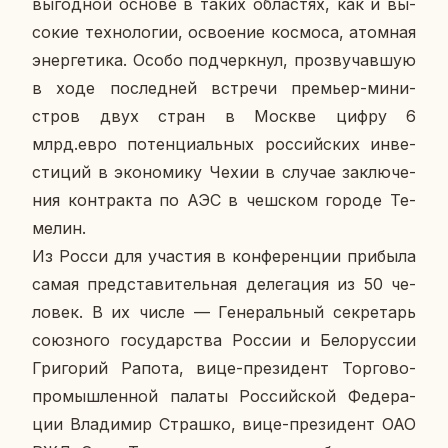
вы­год­ной основе в таких об­ла­стях, как и вы­
со­кие тех­но­ло­гии, осво­е­ние кос­мо­са, атом­ная
энер­ге­ти­ка. Особо под­черк­нул, про­зву­чав­шую
в ходе по­след­ней встре­чи пре­мьер-ми­ни­
стров двух стран в Москве цифру 6
млрд.евро по­тен­ци­аль­ных рос­сий­ских ин­ве­
сти­ций в эко­но­ми­ку Чехии в случае за­клю­че­
ния кон­трак­та по АЭС в чеш­ском городе Те­
ме­лин.
Из Росси для уча­стия в кон­фе­рен­ции при­бы­ла
самая пред­ста­ви­тель­ная де­ле­га­ция из 50 че­
ло­век. В их числе — Ге­не­раль­ный сек­ре­тарь
со­юз­но­го го­су­дар­ства России и Бе­ло­рус­сии
Гри­го­рий Рапота, вице-пре­зи­дент Тор­го­во-
про­мыш­лен­ной палаты Рос­сий­ской Фе­де­ра­
ции Вла­ди­мир Страш­ко, вице-пре­зи­дент ОАО