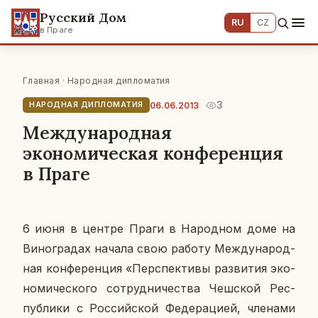
Русский Дом
RU
CZ
в Праге
Главная
·
Народная дипломатия
3
06.06.2013
НАРОДНАЯ ДИПЛОМАТИЯ
Международная
экономическая конференция
в Праге
6 июня в центре Праги в На­род­ном доме на
Ви­но­гра­дах начала свою работу Меж­ду­на­род­
ная кон­фе­рен­ция
«Пер­спек­ти­вы раз­ви­тия эко­
но­ми­че­ско­го со­труд­ни­че­ства Чеш­ской Рес­
пуб­ли­ки с Рос­сий­ской Фе­де­ра­ци­ей, чле­на­ми