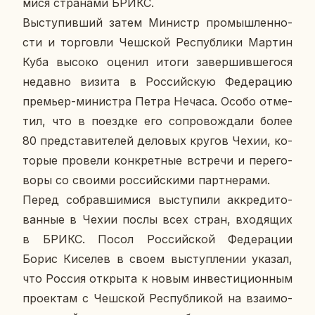
ми­ся стра­на­ми БРИКС.
Вы­сту­пив­ший затем Ми­нистр про­мыш­лен­но­
сти и тор­гов­ли Чеш­ской Рес­пуб­ли­ки Мартин
Куба высоко оценил итоги за­вер­шив­ше­го­ся
недав­но визита в Рос­сий­скую Фе­де­ра­цию
пре­мьер-ми­ни­стра Петра Нечаса. Особо от­ме­
тил, что в по­езд­ке его со­про­вож­да­ли более
80 пред­ста­ви­те­лей де­ло­вых кругов Чехии, ко­
то­рые про­ве­ли кон­крет­ные встре­чи и пе­ре­го­
во­ры со своими рос­сий­ски­ми парт­не­ра­ми.
Перед со­брав­ши­ми­ся вы­сту­пи­ли ак­кре­ди­то­
ван­ные в Чехии послы всех стран, вхо­дя­щих
в БРИКС. Посол Рос­сий­ской Фе­де­ра­ции
Борис Ки­се­лев в своем вы­ступ­ле­нии указал,
что Россия от­кры­та к новым ин­ве­сти­ци­он­ным
про­ек­там с Чеш­ской Рес­пуб­ли­кой на вза­и­мо­