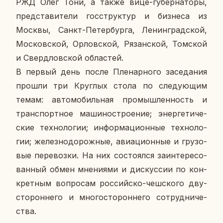
РЖД Олег Тони, а также вице-гу­бер­на­то­ры,
пред­ста­ви­те­ли гос­струк­тур и биз­не­са из
Москвы, Санкт-Пе­тер­бур­га, Ле­нин­град­ской,
Мос­ков­ской, Ор­лов­ской, Ря­зан­ской, Том­ской
и Сверд­лов­ской об­ла­стей.
В первый день после Пле­нар­но­го за­се­да­ния
прошли три Круг­лых стола по сле­ду­ю­щим
темам: ав­то­мо­биль­ная про­мыш­лен­ность и
транс­порт­ное ма­ши­но­стро­е­ние; энер­ге­ти­че­
ские тех­но­ло­гии; ин­фор­ма­ци­он­ные тех­но­ло­
гии; же­лез­но­до­рож­ные, авиа­ци­он­ные и гру­зо­
вые пе­ре­воз­ки. На них со­сто­ял­ся за­ин­те­ре­со­
ван­ный обмен мне­ни­я­ми и дис­кус­сии по кон­
крет­ным во­про­сам рос­сий­ско-чеш­ско­го дву­
сто­рон­не­го и мно­го­сто­рон­не­го со­труд­ни­че­
ства.