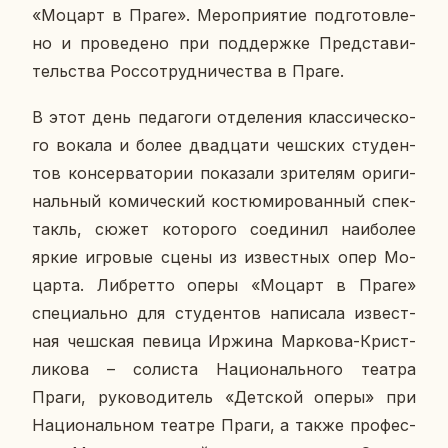
«Моцарт в Праге». Ме­ро­при­я­тие под­го­тов­ле­
но и про­ве­де­но при под­держ­ке Пред­ста­ви­
тель­ства Рос­со­труд­ни­че­ства в Праге.
В этот день пе­да­го­ги от­де­ле­ния клас­си­че­ско­
го вокала и более два­дца­ти чеш­ских сту­ден­
тов кон­сер­ва­то­рии по­ка­за­ли зри­те­лям ори­ги­
наль­ный ко­ми­че­ский ко­стю­ми­ро­ван­ный спек­
такль, сюжет ко­то­ро­го со­еди­нил наи­бо­лее
яркие иг­ро­вые сцены из из­вест­ных опер Мо­
цар­та. Либ­рет­то оперы «Моцарт в Праге»
спе­ци­аль­но для сту­ден­тов на­пи­са­ла из­вест­
ная чеш­ская певица Иржина Мар­ко­ва-Крист­
ли­ко­ва – со­ли­ста На­ци­о­наль­но­го театра
Праги, ру­ко­во­ди­тель «Дет­ской оперы» при
На­ци­о­наль­ном театре Праги, а также про­фес­