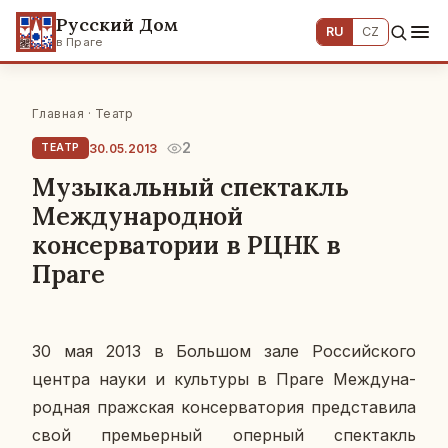
Русский Дом
RU
CZ
в Праге
Главная
·
Театр
2
30.05.2013
ТЕАТР
Музыкальный спектакль
Международной
консерватории в РЦНК в
Праге
30 мая 2013 в Боль­шом зале Рос­сий­ско­го
центра науки и куль­ту­ры в Праге Меж­ду­на­
род­ная
праж­ская кон­сер­ва­то­рия пред­ста­ви­ла
свой пре­мьер­ный опер­ный спек­такль