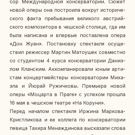
сор Меж­ду­на­род­ной кон­сер­ва­то­рии. Сюжет
новой оперы она по­стро­и­ла вокруг ис­то­ри­че­
ско­го факта пре­бы­ва­ния ве­ли­ко­го ав­стрий­
ско­го ком­по­зи­то­ра в чеш­ской сто­ли­це, где им
была на­пи­са­на и впер­вые по­став­ле­на опера
«Дон Жуан». По­ста­нов­ку спек­так­ля осу­ще­
ствил ре­жис­сер Мартин Ма­то­у­шек сов­мест­но
со сту­ден­том 4 курса кон­сер­ва­то­рии Да­ни­э­
лом Клан­ским. Ак­ком­па­ни­ро­ва­ли юным ар­ти­
стам кон­церт­мей­сте­ры кон­сер­ва­то­рии Ми­ха­
э­ла и Йюрай Ру­жич­ко­вы. Пре­мье­ра новой
оперы «Мо­цар­та в Праге» с успе­хом прошла
16 мая в чеш­ском театре «На Коруни».
Перед на­ча­лом спек­так­ля Иржина Мар­ко­ва-
Крист­ли­ко­ва и ее кол­ле­га по кон­сер­ва­то­рии
певица Тахира Ме­на­жди­но­ва вы­ска­за­ли слова