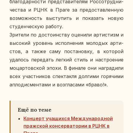
бла­го­дар­но­сти пред­ста­ви­те­лям Рос­со­труд­ни­
че­ства и РЦНК в Праге за предо­став­лен­ную
воз­мож­ность вы­сту­пить и по­ка­зать новую
сту­ден­че­скую работу.
Зри­те­ли по до­сто­ин­ству оце­ни­ли ар­ти­стизм и
вы­со­кий уро­вень ис­пол­не­ния мо­ло­дых ар­ти­
стов, а также саму по­ста­нов­ку, в ко­то­рой
уда­лось пе­ре­дать легкий стиль и на­стро­е­ние
мо­цар­тов­ской эпохи. В финале они на­гра­ди­ли
всех участ­ни­ков спек­так­ля дол­ги­ми го­ря­чи­ми
ап­ло­дис­мен­та­ми и воз­гла­са­ми «браво!».
Ещё по теме
Концерт учащихся Международной
пражской консерватории в РЦНК в