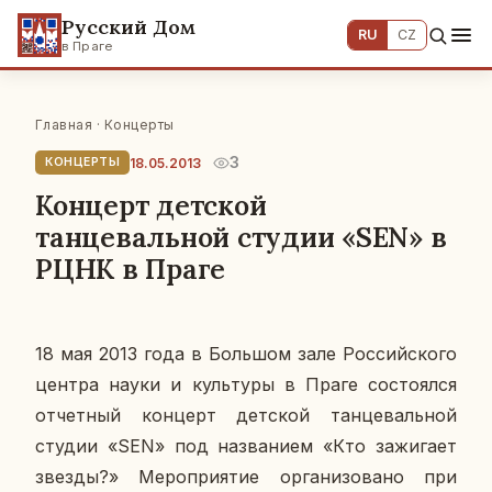
Русский Дом
RU
CZ
в Праге
Главная
·
Концерты
3
18.05.2013
КОНЦЕРТЫ
Концерт детской
танцевальной студии «SEN» в
РЦНК в Праге
18 мая 2013 года в Боль­шом зале Рос­сий­ско­го
центра науки и куль­ту­ры в Праге
со­сто­ял­ся
от­чет­ный кон­церт дет­ской тан­це­валь­ной
студии «SEN» под на­зва­ни­ем «Кто за­жи­га­ет
звезды?» Ме­ро­при­я­тие ор­га­ни­зо­ва­но при