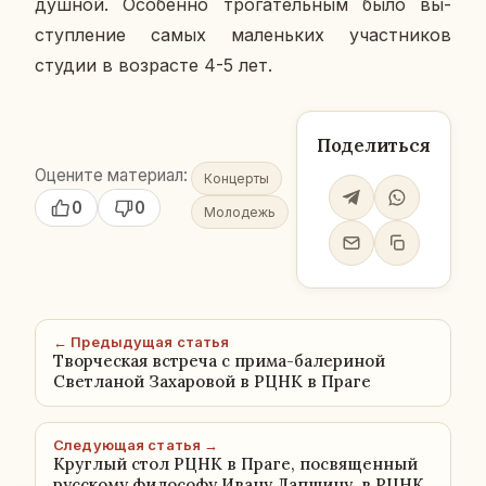
душ­ной. Осо­бен­но тро­га­тель­ным было вы­
ступ­ле­ние самых ма­лень­ких участ­ни­ков
студии в воз­расте 4-5 лет.
Поделиться
Оцените материал:
Концерты
0
0
Молодежь
← Предыдущая статья
Творческая встреча с прима-балериной
Светланой Захаровой в РЦНК в Праге
Следующая статья →
Круглый стол РЦНК в Праге, посвященный
русскому философу Ивану Лапшину, в РЦНК