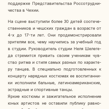
под­держ­ке Пред­ста­ви­тель­ства Рос­со­труд­ни­
че­ства в Чехии.
На сцене вы­сту­пи­ли более 30 детей со­оте­че­
ствен­ни­ков и чеш­ских граж­дан в воз­расте от
4-х до 17-ти лет. Они про­де­мон­стри­ро­ва­ли
зри­те­лям все, чему на­учи­лись за учеб­ный год
в студии. Ру­ко­во­ди­тель студии Неля Ше­ле­ге­
да стре­мит­ся при­вить своим уче­ни­кам чув­
ство ритма и стиля самых разных по ха­рак­те­
ру танцев. В спе­ци­аль­но под­го­тов­лен­ных к
кон­цер­ту на­ряд­ных ко­стю­мах ее вос­пи­тан­ни­
ки ис­пол­ни­ли баль­ные, ла­ти­но­аме­ри­кан­ские,
эст­рад­ные и спор­тив­ные танцы.
Яркие ко­стю­мы и за­жи­га­тель­ное ис­пол­не­ние
юных ар­ти­стов не оста­ви­ли пуб­ли­ку рав­но­