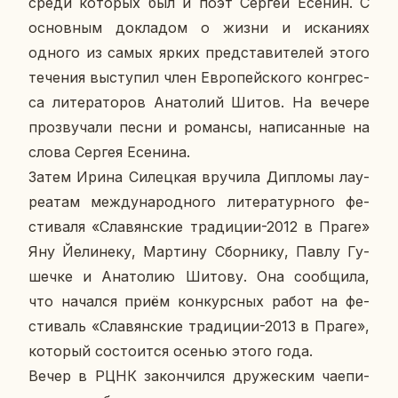
среди ко­то­рых был и поэт Сергей Есенин. С
ос­нов­ным до­кла­дом о жизни и ис­ка­ни­ях
одного из самых ярких пред­ста­ви­те­лей этого
те­че­ния вы­сту­пил член Ев­ро­пей­ско­го кон­грес­
са ли­те­ра­то­ров Ана­то­лий Шитов. На вечере
про­зву­ча­ли песни и ро­ман­сы, на­пи­сан­ные на
слова Сергея Есе­ни­на.
Затем Ирина Си­лец­кая вру­чи­ла Ди­пло­мы ла­у­
ре­а­там меж­ду­на­род­но­го ли­те­ра­тур­но­го фе­
сти­ва­ля «Сла­вян­ские тра­ди­ции-2012 в Праге»
Яну Йе­ли­не­ку, Мар­ти­ну Сбор­ни­ку, Павлу Гу­
шеч­ке и Ана­то­лию Шитову. Она со­об­щи­ла,
что на­чал­ся приём кон­курс­ных работ на фе­
сти­валь «Сла­вян­ские тра­ди­ции-2013 в Праге»,
ко­то­рый со­сто­ит­ся осенью этого года.
Вечер в РЦНК за­кон­чил­ся дру­же­ским чае­пи­