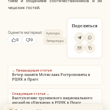
ти­ем и об­ще­ни­ем со­оте­че­ствен­ни­ков и их
чеш­ских гостей.
Поделиться
Оцените материал:
Культура
0
0
Литература
← Предыдущая статья
Вечер памяти Мстислава Ростроповича в
РЦНК в Праге
Следующая статья →
Выступление грузинского национального
ансамбля «Цискари» в РЦНК в Праге