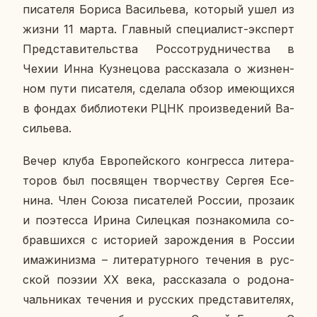
пи­са­те­ля Бориса Ва­си­лье­ва, ко­то­рый ушел из
жизни 11 марта. Глав­ный спе­ци­а­лист-экс­перт
Пред­ста­ви­тель­ства Рос­со­труд­ни­че­ства в
Чехии Инна Куз­не­цо­ва рас­ска­за­ла о жиз­нен­
ном пути пи­са­те­ля, сде­ла­ла обзор име­ю­щих­ся
в фондах биб­лио­те­ки РЦНК про­из­ве­де­ний Ва­
си­лье­ва.
Вечер клуба Ев­ро­пей­ско­го кон­грес­са ли­те­ра­
то­ров был по­свя­щен твор­че­ству Сергея Есе­
ни­на. Член Союза пи­са­те­лей России, про­за­ик
и по­этес­са Ирина Си­лец­кая по­зна­ко­ми­ла со­
брав­ших­ся с ис­то­ри­ей за­рож­де­ния в России
има­жи­низ­ма – ли­те­ра­тур­но­го те­че­ния в рус­
ской поэзии XX века, рас­ска­за­ла о ро­до­на­
чаль­ни­ках те­че­ния и рус­ских пред­ста­ви­те­лях,