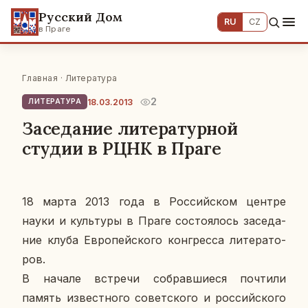
Русский Дом
RU
CZ
в Праге
Главная
·
Литература
2
18.03.2013
ЛИТЕРАТУРА
Заседание литературной
студии в РЦНК в Праге
18 марта 2013 года в Рос­сий­ском центре
науки и куль­ту­ры в Праге со­сто­я­лось за­се­да­
ние клуба Ев­ро­пей­ско­го кон­грес­са ли­те­ра­то­
ров.
В начале встре­чи со­брав­ши­е­ся по­чти­ли
память из­вест­но­го со­вет­ско­го и рос­сий­ско­го