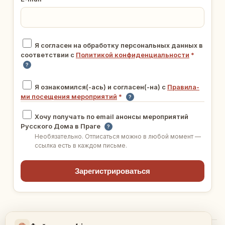
Я со­гла­сен на об­ра­бот­ку пер­со­наль­ных данных в
со­от­вет­ствии с
По­ли­ти­кой кон­фи­ден­ци­аль­но­сти
*
?
Я озна­ко­мил­ся(-ась) и со­гла­сен(-на) с
Пра­ви­ла­
ми по­се­ще­ния ме­ро­при­я­тий
*
?
Хочу по­лу­чать по email анонсы ме­ро­при­я­тий
Рус­ско­го Дома в Праге
?
Необя­за­тель­но. От­пи­сать­ся можно в любой момент —
ссылка есть в каждом письме.
За­ре­ги­стри­ро­вать­ся