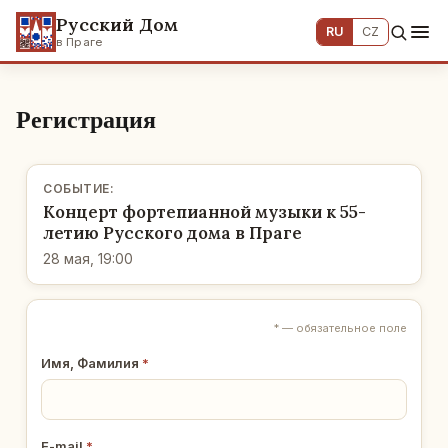
Русский Дом
RU
CZ
в Праге
Регистрация
СО­БЫ­ТИЕ:
Кон­церт фор­те­пи­ан­ной музыки к 55-
летию Рус­ско­го дома в Праге
28 мая, 19:00
* — обя­за­тель­ное поле
Имя, Фа­ми­лия
*
E-mail
*